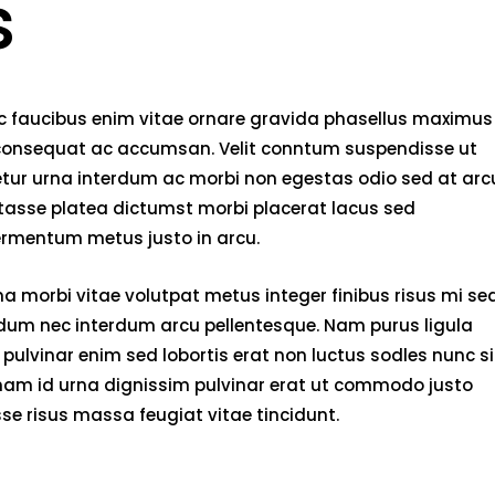
s
nec faucibus enim vitae ornare gravida phasellus maximus
rci consequat ac accumsan. Velit conntum suspendisse ut
tetur urna interdum ac morbi non egestas odio sed at arc
bitasse platea dictumst morbi placerat lacus sed
fermentum metus justo in arcu.
 morbi vitae volutpat metus integer finibus risus mi se
endum nec interdum arcu pellentesque. Nam purus ligula
pulvinar enim sed lobortis erat non luctus sodles nunc si
 nam id urna dignissim pulvinar erat ut commodo justo
e risus massa feugiat vitae tincidunt.