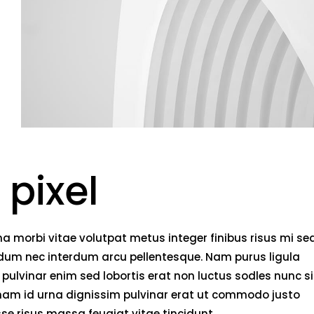
 pixel
 morbi vitae volutpat metus integer finibus risus mi se
endum nec interdum arcu pellentesque. Nam purus ligula
pulvinar enim sed lobortis erat non luctus sodles nunc si
 nam id urna dignissim pulvinar erat ut commodo justo
e risus massa feugiat vitae tincidunt.