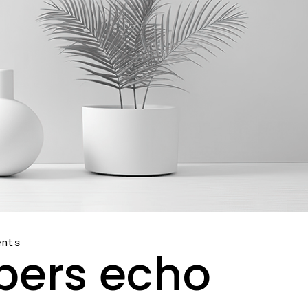
ents
pers echo