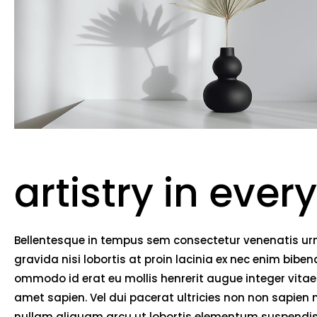
artistry in every
Bellentesque in tempus sem consectetur venenatis urna
gravida nisi lobortis at proin lacinia ex nec enim bib
ommodo id erat eu mollis henrerit augue integer vitae 
amet sapien. Vel dui pacerat ultricies non non sapien
nullam aliquam arcu ut lobortis elementum suspendiss