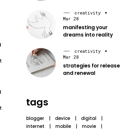
creativity
Mar 28
manifesting your
dreams into reality
d
creativity
Mar 28
t
strategies for release
and renewal
d
tags
t
blogger
device
digital
internet
mobile
movie