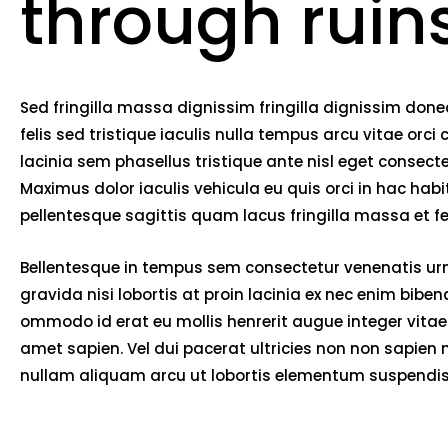
through ruin
Sed fringilla massa dignissim fringilla dignissim do
felis sed tristique iaculis nulla tempus arcu vitae o
lacinia sem phasellus tristique ante nisl eget consec
Maximus dolor iaculis vehicula eu quis orci in hac ha
pellentesque sagittis quam lacus fringilla massa et 
Bellentesque in tempus sem consectetur venenatis urna
gravida nisi lobortis at proin lacinia ex nec enim bib
ommodo id erat eu mollis henrerit augue integer vitae 
amet sapien. Vel dui pacerat ultricies non non sapien
nullam aliquam arcu ut lobortis elementum suspendiss